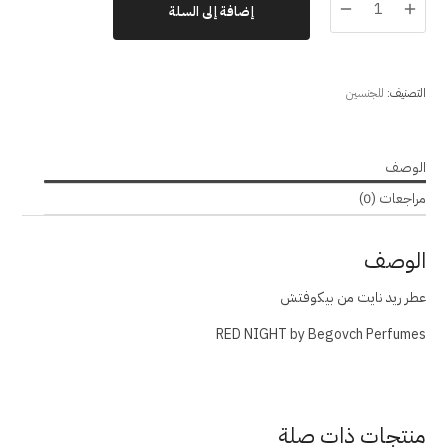
إضافة إلى السلة
ريد
نايت
RED
NIGHT
التصنيف:
للجنسين
الوصف
مراجعات (0)
الوصف
عطر ريد نايت من بيكوفتش
RED NIGHT by Begovch Perfumes
منتجات ذات صلة