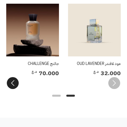
عود لافندر OUD LAVENDER
جالنج CHALLENGE
ريجل AL
00
70.000
32.000
د.ع
د.ع